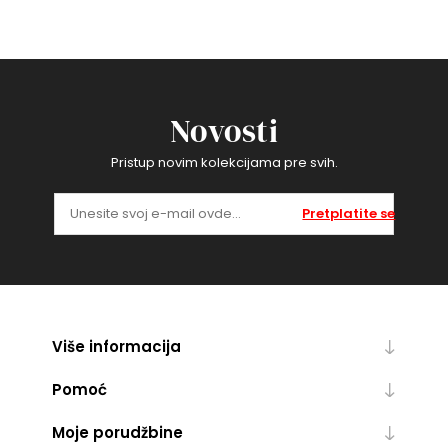
Novosti
Pristup novim kolekcijama pre svih.
Pretplatite se
Više informacija
Pomoć
Moje porudžbine