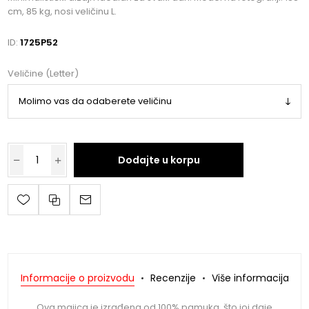
cm, 85 kg, nosi veličinu L.
ID:
1725P52
Veličine (Letter)
Dodajte u korpu
Informacije o proizvodu
Recenzije
Više informacija
Ova majica je izrađena od 100% pamuka, što joj daje