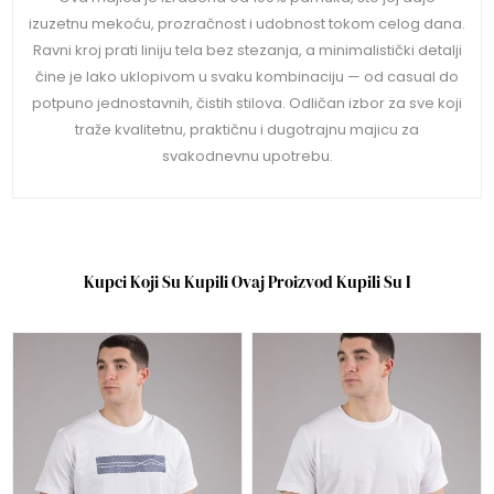
izuzetnu mekoću, prozračnost i udobnost tokom celog dana.
Ravni kroj prati liniju tela bez stezanja, a minimalistički detalji
čine je lako uklopivom u svaku kombinaciju — od casual do
potpuno jednostavnih, čistih stilova. Odličan izbor za sve koji
traže kvalitetnu, praktičnu i dugotrajnu majicu za
svakodnevnu upotrebu.
Kupci Koji Su Kupili Ovaj Proizvod Kupili Su I