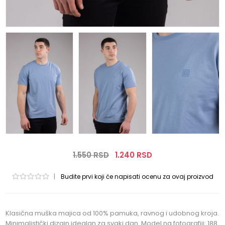
1.550 RSD
1.240 RSD
|
Budite prvi koji će napisati ocenu za ovaj proizvod
Klasična muška majica od 100% pamuka, ravnog i udobnog kroja.
Minimalistički dizajn idealan za svaki dan. Model na fotografiji: 188