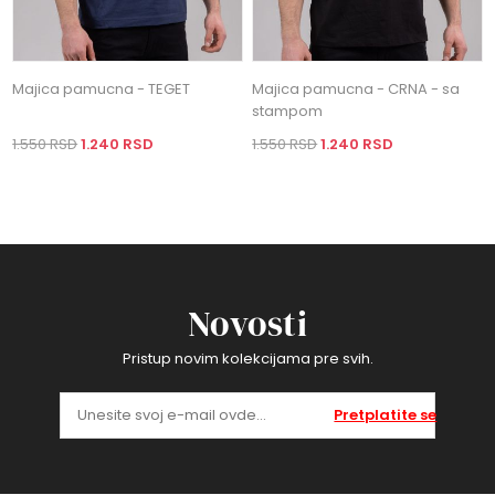
Majica pamucna - TEGET
Majica pamucna - CRNA - sa
stampom
1.550 RSD
1.240 RSD
1.550 RSD
1.240 RSD
Novosti
Pristup novim kolekcijama pre svih.
Pretplatite se