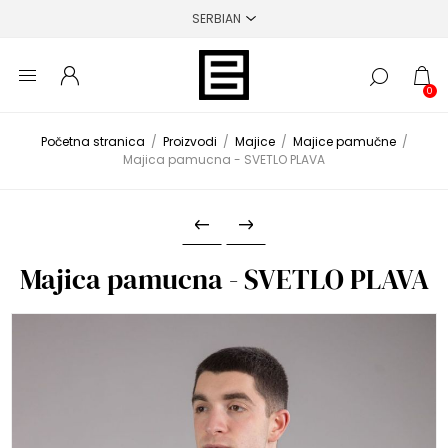
0
Početna stranica
/
Proizvodi
/
Majice
/
Majice pamučne
/
Majica pamucna - SVETLO PLAVA
Majica pamucna - SVETLO PLAVA