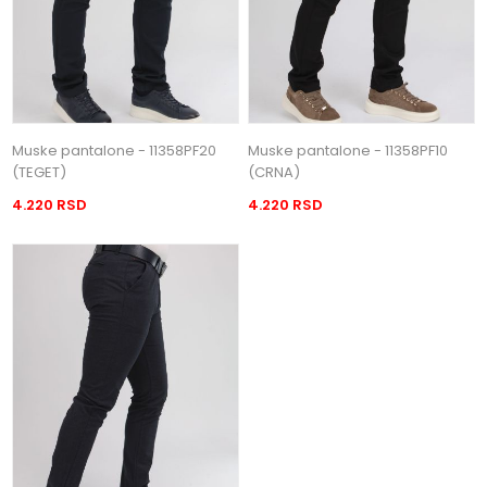
Muske pantalone - 11358PF20
Muske pantalone - 11358PF10
(TEGET)
(CRNA)
4.220 RSD
4.220 RSD