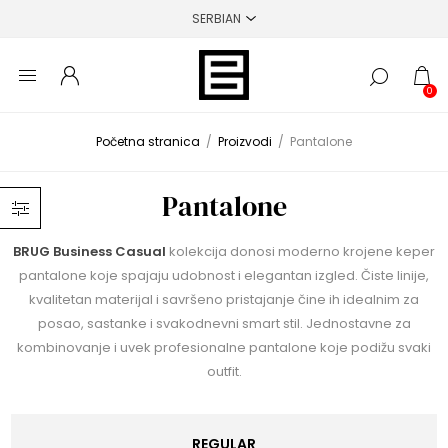
0
Početna stranica
/
Proizvodi
/
Pantalone
Pantalone
BRUG Business Casual
kolekcija donosi moderno krojene keper
pantalone koje spajaju udobnost i elegantan izgled. Čiste linije,
kvalitetan materijal i savršeno pristajanje čine ih idealnim za
posao, sastanke i svakodnevni smart stil. Jednostavne za
kombinovanje i uvek profesionalne pantalone koje podižu svaki
outfit.
REGULAR