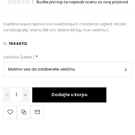
|
Budite prvi koji će napisati ocenu za ovaj proizvod
Suptilna aqua nijansa za osvežavajući i moderan izgled. Model
na fotografiji: Visina 188 cm, težina 88 kg, nosi veličinu L.
ID:
1944K112
*
Veličine (Letter)
Dodajte u korpu