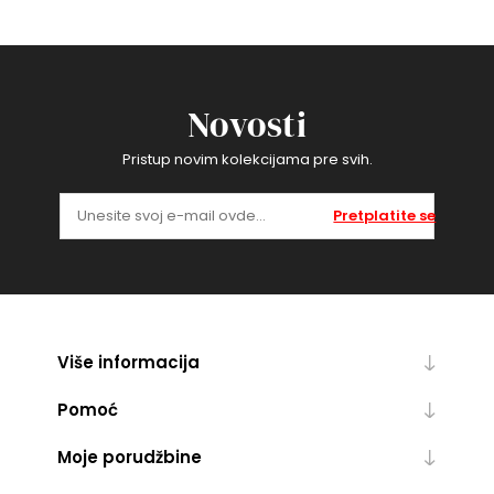
Novosti
Pristup novim kolekcijama pre svih.
Pretplatite se
Više informacija
Pomoć
Moje porudžbine