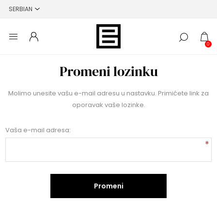
0
Promeni lozinku
Molimo unesite vašu e-mail adresu u nastavku. Primićete link za
oporavak vaše lozinke.
Vaša e-mail adresa:
*
Promeni